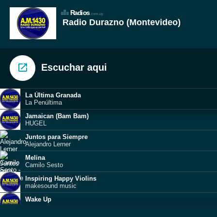
Radios
.com.uy
Radio Durazno (Montevideo)
Escuchar aqui
La Última Granada
La Penúltima
Jamaican (Bam Bam)
HUGEL
Juntos para Siempre
Alejandro Lerner
Melina
Camilo Sesto
Inspiring Happy Violins
makesound music
Wake Up
MBB