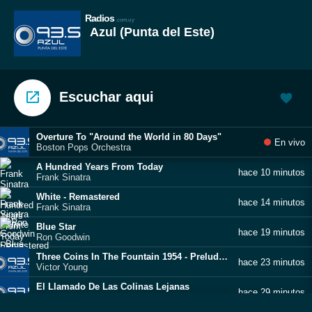
Radios
.com.uy
Azul (Punta del Este)
Escuchar aqui
Overture To "Around the World in 80 Days"
En vivo
Boston Pops Orchestra
A Hundred Years From Today
hace 10 minutos
Frank Sinatra
White - Remastered
hace 14 minutos
Frank Sinatra
Blue Star
hace 19 minutos
Ron Goodwin
Three Coins In The Fountain 1954 - Prelude / Rome
hace 23 minutos
Victor Young
El Llamado De Las Colinas Lejanas
hace 29 minutos
Franck Pourcel