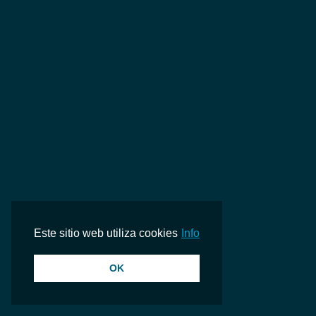
Forlorn / Mary Kate's Lament/My Mother/St. Patrick's Day/I'll Take You Home Again Kathleen/The Big Fight/Danaher's House
hace 34 minutos
Victor Young
Vanished Merchant/The Tomb, Andre and Aline/Why?/Pavane/Andre Escapes/The Big Apple/The Magic Box - Roses and Napoleon/End Cast (Reconstructed by W. Stromberg)
hace 37 minutos
Victor Young
Scaramouche (reconstructed by W. Stromberg): The Magic Box - Roses and Napoleon
hace 39 minutos
Victor Young
When I Fall In Love
hace 43 minutos
Anne Murray
Este sitio web utiliza cookies
Info
OK