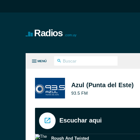
Radios
.com.uy
MENÚ
S GÉNEROS
Azul (Punta del Este)
93.5 FM
Escuchar aqui
Rough And Twisted