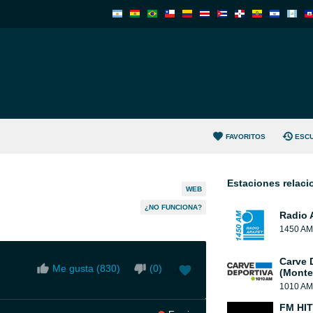
FAVORITOS
ESC
Estaciones relac
WEB
¿NO FUNCIONA?
Radio 
1450 AM
Carve 
Me gusta (
830
)
(
0
)
(Monte
1010 AM
FM HIT