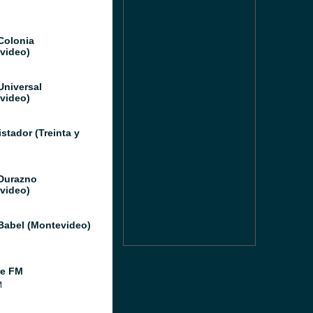
Colonia
video)
Universal
video)
stador (Treinta y
Durazno
video)
Babel (Montevideo)
re FM
M