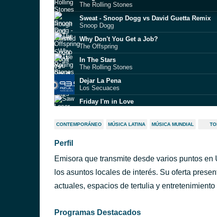
The Rolling Stones
Sweat - Snoop Dogg vs David Guetta Remix
Snoop Dogg
Why Don't You Get a Job?
The Offspring
In The Stars
The Rolling Stones
Dejar La Pena
Los Secuaces
Friday I'm in Love
Saw Loser
Rescue Me
CONTEMPORÁNEO
MÚSICA LATINA
MÚSICA MUNDIAL
TO
Deep East Music
Perfil
Tragedy
Dee Gees
Emisora que transmite desde varios puntos en
Crafty
Beds and Beats
los asuntos locales de interés. Su oferta presen
ntevideo)
Agua
actuales, espacios de tertulia y entretenimiento
Dostrescinco
Programas Destacados