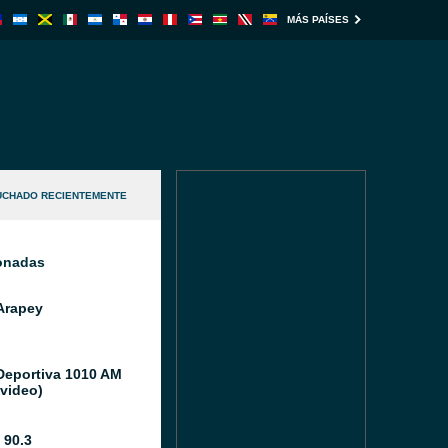
MÁS PAÍSES
UCHADO RECIENTEMENTE
ionadas
Arapey
Deportiva 1010 AM
video)
 90.3