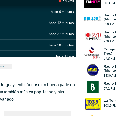
En vivo
90.3 FM
hace 6 minutos
Radio 
(Monte
hace 12 minutos
550 AM
Radio 
hace 37 minutos
(Monte
970 AM
hace 38 minutos
Conqui
Tres)
hace 1 hora
97.3 FM
Radio 
P 40
hace 1 hora
(Monte
1430 AM
hace 1 hora
Radio 
 Uruguay, enfocándose en buena parte en
97.1 FM
hace 1 hora
ta también música pop, latina y hits
 variado.
La Tor
hace 1 hora
103.9 F