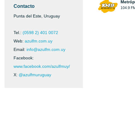
Metróp
Contacto
104.9 F
Punta del Este, Uruguay
Tel.:
(0598 2) 401 0072
Web:
azulfm.com.uy
Email:
info@azulfm.com.uy
Facebook:
www.facebook.com/azulfmuy/
X:
@azulfmuruguay