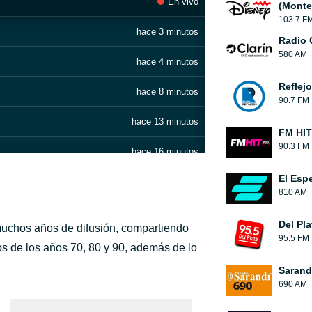
En vivo
(Monte
103.7 F
hace 3 minutos
Radio 
580 AM
hace 4 minutos
Reflej
hace 8 minutos
90.7 FM
hace 13 minutos
FM HIT
90.3 FM
hace 16 minutos
El Esp
hace 17 minutos
810 AM
galí - Remix 1995
hace 18 minutos
Del Pl
muchos años de difusión, compartiendo
95.5 FM
hace 24 minutos
s de los años 70, 80 y 90, además de lo
Sarand
hace 28 minutos
690 AM