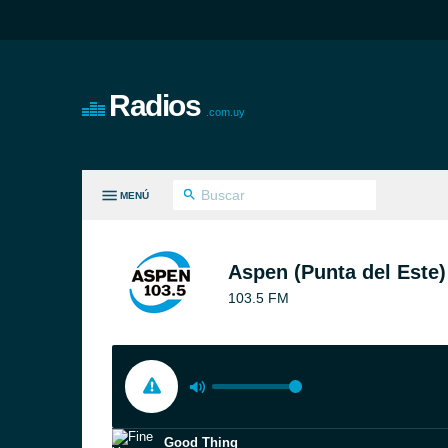
Radios
.com.uy
MENÚ
S GÉNEROS
Aspen (Punta del Este)
103.5 FM
Good Thing