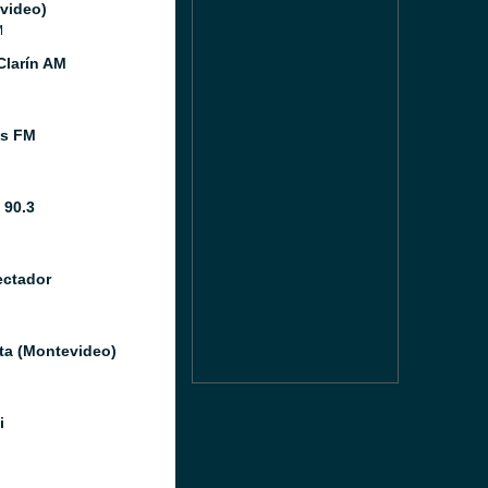
video)
M
Clarín AM
os FM
 90.3
ectador
ata (Montevideo)
i