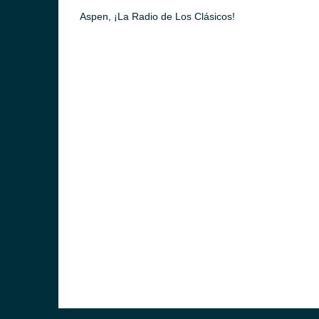
Aspen, ¡La Radio de Los Clásicos!
ideo)
o)