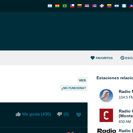
FAVORITOS
ESC
Estaciones relac
WEB
¿NO FUNCIONA?
Radio M
104.5 F
Radio 
Me gusta (
430
)
(
0
)
(Monte
650 AM
Radio 