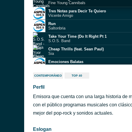
Fine Young Cannibals
Tres Notas para Decir Te Quiero
Vicente Amigo
Run
Saltonbria
Take Your Time (Do It Right Pt 1
S.O.S. Band
Cheap Thrills (feat. Sean Paul)
Sia
Emociones Balatas
Monicka Caley
Dreams
CONTEMPORÁNEO
TOP 40
Fleetwood Mac
Perfil
No Te Enamores Nunca De Aquel Marinero Ben
Los Abuelos De La Nada
Emisora que cuenta con una larga historia de 
Lança Perfume - Ao Vivo
Rita Lee
con el público programas musicales con clásico
ntevideo)
Wake Up
mejor del pop-rock y sonidos actuales.
MBB
Eslogan