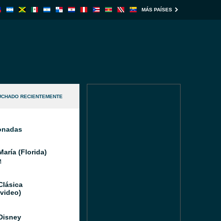
MÁS PAÍSES
UCHADO RECIENTEMENTE
ionadas
aría (Florida)
M
Clásica
video)
Disney