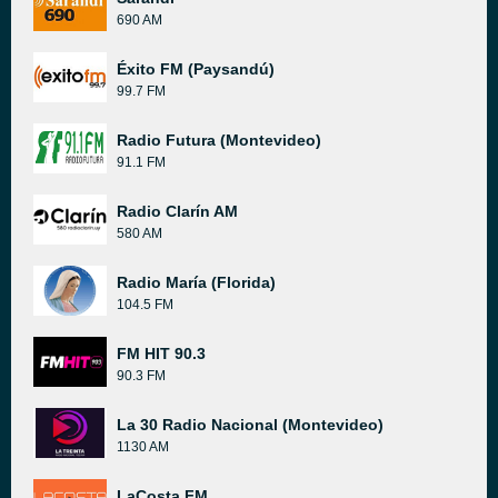
690 AM
Éxito FM (Paysandú)
99.7 FM
Radio Futura (Montevideo)
91.1 FM
Radio Clarín AM
580 AM
Radio María (Florida)
104.5 FM
FM HIT 90.3
90.3 FM
La 30 Radio Nacional (Montevideo)
1130 AM
LaCosta FM