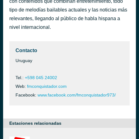
con contenidos que combinan entretenimiento, todo
Outras Palavras - Remixed Original Album
tipo de melodías bailables actuales y las noticias más
hace 32 minutos
Caetano Veloso
relevantes, llegando al público de habla hispana a
nivel internacional.
Contacto
Uruguay
Tel.:
+598 045 24002
Web:
fmconquistador.com
Facebook:
www.facebook.com/fmconquistador973/
Estaciones relacionadas