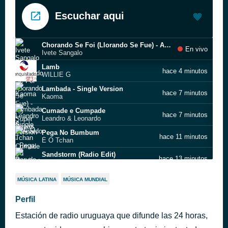
Escuchar aqui
Chorando Se Foi (Llorando Se Fue) - As Super Novas
En vivo
Ivete Sangalo
Lamb
hace 4 minutos
WILLIE G
Lambada - Single Version
hace 7 minutos
Kaoma
Cumade e Cumpade
hace 7 minutos
Leandro & Leonardo
Pega No Bumbum
hace 11 minutos
É O Tchan
Sandstorm (Radio Edit)
hace 13 minutos
Darude
Namora Pelado
hace 23 minutos
MÚSICA LATINA
MÚSICA MUNDIAL
Axe Bahia
Beso en la Boca (Namorar Pelao)
Perfil
hace 30 minutos
Axé Bahia
Estación de radio uruguaya que difunde las 24 horas,
Toda Menina Baiana
hace 30 minutos
Gilberto Gil