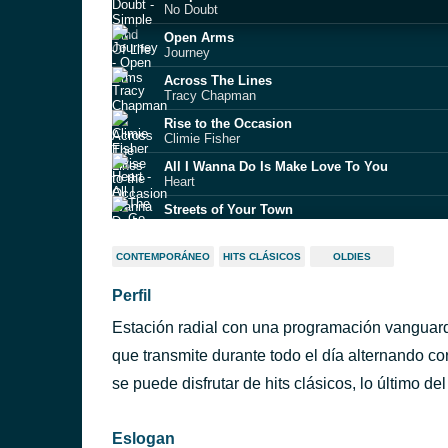
No Doubt
Open Arms
Journey
Across The Lines
Tracy Chapman
Rise to the Occasion
Climie Fisher
All I Wanna Do Is Make Love To You
Heart
Streets of Your Town
The Go-Betweens
Broken Land
CONTEMPORÁNEO
HITS CLÁSICOS
OLDIES
The Adventures
Perfil
Hey You
Pink Floyd
Estación radial con una programación vanguard
Wait
Maroon 5
que transmite durante todo el día alternando co
ntevideo)
I.G.Y.
se puede disfrutar de hits clásicos, lo último de
Donald Fagen
Eslogan