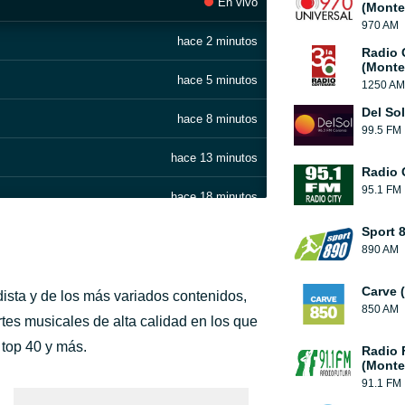
En vivo
(Monte
970 AM
hace 2 minutos
Radio 
(Monte
hace 5 minutos
1250 AM
Del So
hace 8 minutos
99.5 FM
hace 13 minutos
Radio 
95.1 FM
hace 18 minutos
Sport 
hace 21 minutos
890 AM
hace 26 minutos
Carve 
ista y de los más variados contenidos,
850 AM
hace 31 minutos
rtes musicales de alta calidad en los que
l top 40 y más.
Radio 
hace 34 minutos
(Monte
91.1 FM