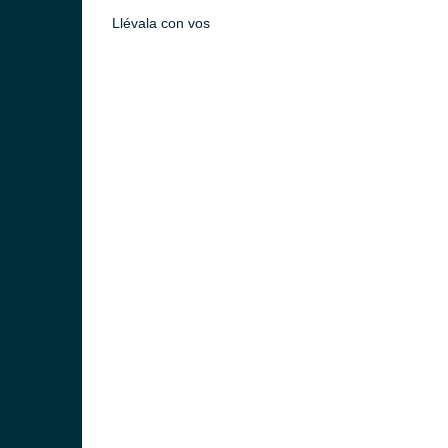
Llévala con vos
ideo)
o)