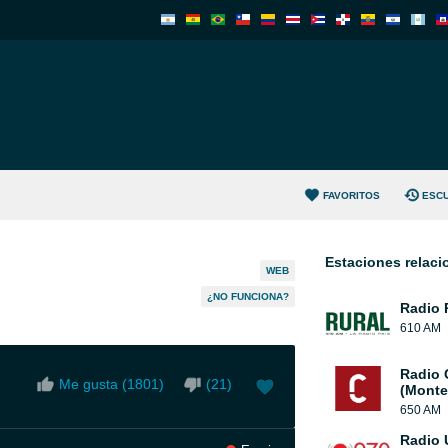
FAVORITOS
ESC
Estaciones relac
WEB
¿NO FUNCIONA?
Radio 
610 AM
Radio 
Me gusta (
1801
)
(
21
)
(Monte
650 AM
Radio 