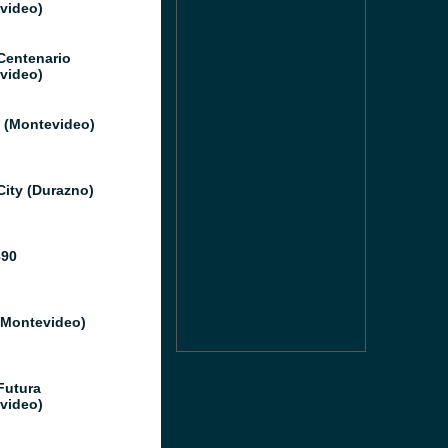
video)
Centenario
video)
l (Montevideo)
City (Durazno)
890
(Montevideo)
Futura
video)