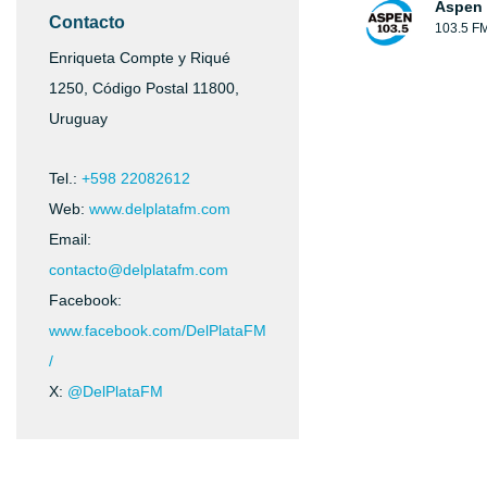
Aspen 
Contacto
103.5 F
Enriqueta Compte y Riqué
1250, Código Postal 11800,
Uruguay
Tel.:
+598 22082612
Web:
www.delplatafm.com
Email:
contacto@delplatafm.com
Facebook:
www.facebook.com/DelPlataFM
/
X:
@DelPlataFM