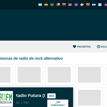
FAVORITOS
ESC
isoras de radio de rock alternativo
Radio Futura (Montevideo)
WEB
91.1 FM
¿NO
FUNCIONA?