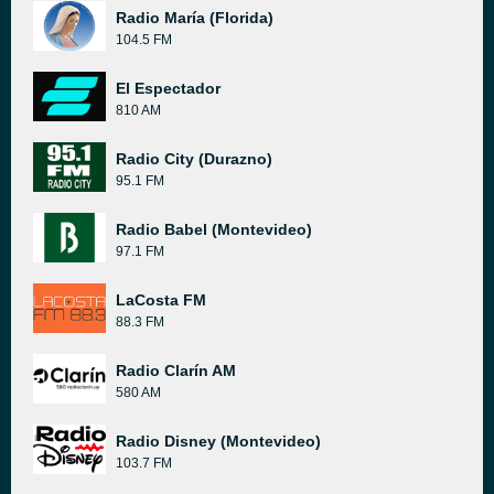
Radio María (Florida)
104.5 FM
El Espectador
810 AM
Radio City (Durazno)
95.1 FM
Radio Babel (Montevideo)
97.1 FM
LaCosta FM
88.3 FM
Radio Clarín AM
580 AM
Radio Disney (Montevideo)
103.7 FM