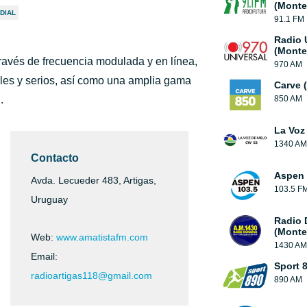
(Monte
DIAL
91.1 FM
Radio 
(Monte
ravés de frecuencia modulada y en línea,
970 AM
bles y serios, así como una amplia gama
Carve 
.
850 AM
La Voz
1340 AM
Contacto
Aspen 
Avda. Lecueder 483, Artigas,
103.5 F
Uruguay
Radio 
(Monte
Web:
www.amatistafm.com
1430 AM
Email:
Sport 
radioartigas118@gmail.com
890 AM