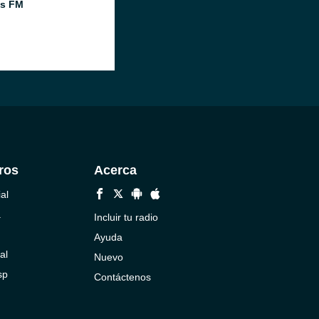
os FM
ros
Acerca
al
a
Incluir tu radio
Ayuda
al
Nuevo
sp
Contáctenos