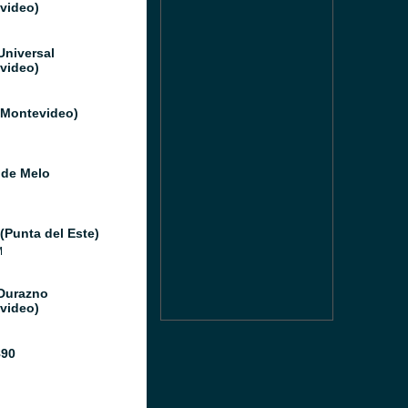
video)
Universal
video)
(Montevideo)
 de Melo
(Punta del Este)
M
Durazno
video)
890