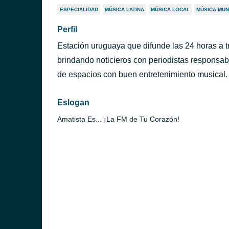
ESPECIALIDAD
MÚSICA LATINA
MÚSICA LOCAL
MÚSICA MUN
Perfil
Estación uruguaya que difunde las 24 horas a t
brindando noticieros con periodistas responsa
de espacios con buen entretenimiento musical. 
Eslogan
Amatista Es... ¡La FM de Tu Corazón!
ntevideo)