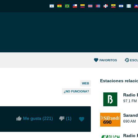
FAVORITOS
ESC
Estaciones relac
WEB
¿NO FUNCIONA?
Radio 
97.1 FM
Sarand
Me gusta (
221
)
(
1
)
690 AM
Radio 