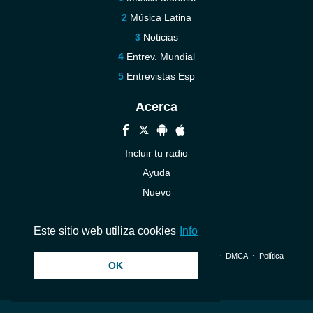
Música Latina
Noticias
Entrev. Mundial
Entrevistas Esp
Acerca
Incluir tu radio
Ayuda
Nuevo
Contáctenos
Este sitio web utiliza cookies
Info
© 2026 InstantAudio. Reservados todos los derechos. ・
DMCA
・
Política
OK
de privacidad