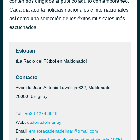
contenidos dirigidos al público adulto contemporáneo.
Bosque
Cada día aporta noticias nacionales e internacionales,
hace 11 minutos
Mustard
así como una selección de los éxitos musicales más
escuchados.
Eslogan
¡La Radio del Fútbol en Maldonado!
Contacto
Avenida Juan Antonio Lavalleja 622, Maldonado
20000, Uruguay
Tel.:
+598 4224 3840
Web:
cadenadelmar.uy
Email:
emisoracadenadelmar@gmail.com
Facebook:
www.facebook.com/cadenadelmarfm1065/