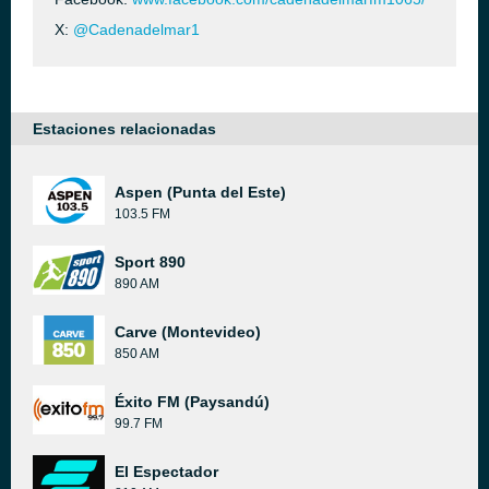
X:
@Cadenadelmar1
Estaciones relacionadas
Aspen (Punta del Este)
103.5 FM
Sport 890
890 AM
Carve (Montevideo)
850 AM
Éxito FM (Paysandú)
99.7 FM
El Espectador