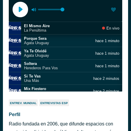
El Mismo Aire
En vivo
La Penúltima
Porque Sera
hace 1 minuto
Agata Uruguay
Ya Te Olvidé
hace 1 minuto
Agata Uruguay
Soltera
hace 1 minuto
Herederos Para Vos
Si Te Vas
hace 2 minutos
Una Más
Mix Fiestero
hace 2 minutos
El Reja
Picadito
hace 2 minutos
ENTREV. MUNDIAL
ENTREVISTAS ESP
Trueno
Batalla Retro
Perfil
hace 5 minutos
Volcan
Radio fundada en 2006, que difunde espacios con
Morena
hace 6 minutos
Mr. Gato