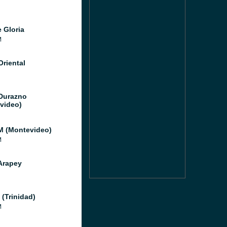
 Gloria
M
Oriental
Durazno
video)
M (Montevideo)
M
Arapey
 (Trinidad)
M