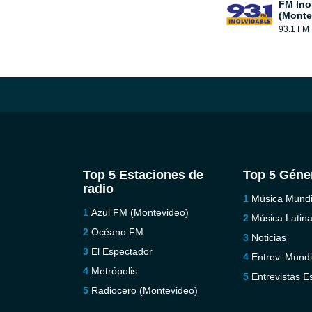
FM Ino
(Monte
93.1 FM
Top 5 Estaciones de
Top 5 Géne
radio
Música Mundi
Azul FM (Montevideo)
Música Latin
Océano FM
Noticias
El Espectador
Entrev. Mundi
Metrópolis
Entrevistas E
Radiocero (Montevideo)