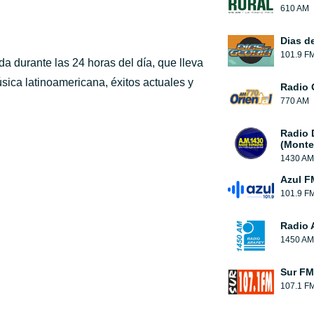
610 AM
Dias de
101.9 F
a durante las 24 horas del día, que lleva
úsica latinoamericana, éxitos actuales y
Radio 
770 AM
Radio 
(Monte
1430 AM
Azul F
101.9 F
Radio 
1450 AM
Sur FM
107.1 F