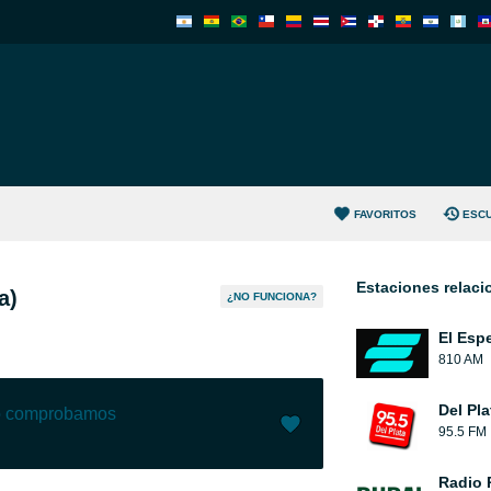
FAVORITOS
ESC
Estaciones relac
a)
¿NO FUNCIONA?
El Esp
810 AM
Del Pl
lo comprobamos
95.5 FM
Me gusta (
0
)
(
0
)
Radio 