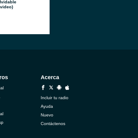
lvidable
video)
ros
Acerca
al
a
Incluir tu radio
Ayuda
al
Nuevo
sp
Contáctenos