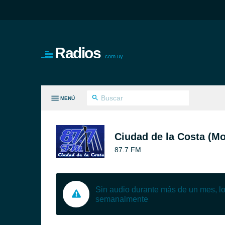
Radios
.com.uy
MENÚ
S GÉNEROS
Ciudad de la Costa (M
87.7 FM
Sin audio durante más de un mes, 
semanalmente