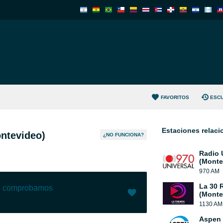
FAVORITOS
ESC
Estaciones relac
ontevideo)
¿NO FUNCIONA?
Radio 
(Monte
970 AM
La 30 
lo comprobamos
(Monte
1130 AM
Me gusta (
24
)
(
0
)
Aspen 