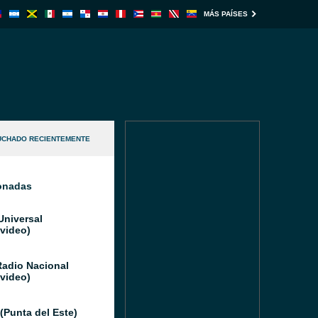
MÁS PAÍSES
UCHADO RECIENTEMENTE
ionadas
Universal
video)
Radio Nacional
video)
(Punta del Este)