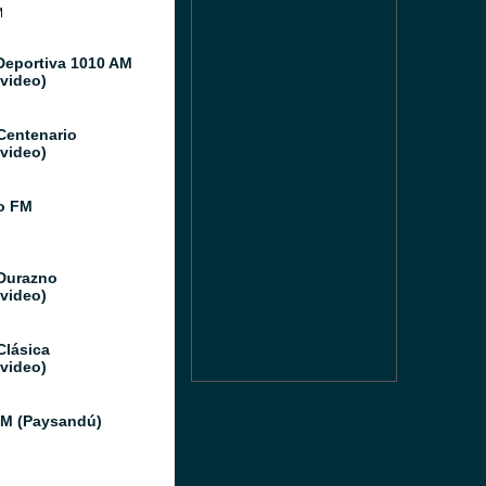
M
Deportiva 1010 AM
video)
Centenario
video)
o FM
Durazno
video)
Clásica
video)
FM (Paysandú)