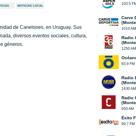
103.5 F
ICIAS
NOTICIAS LOCAL
Carve 
(Monte
unidad de Canelones, en Uruguay. Sus
1010 AM
nada, diversos eventos sociales, cultura,
Radio 
(Monte
de géneros.
1250 AM
Océan
93.9 FM
Radio 
(Monte
1430 AM
Radio 
(Monte
650 AM
Éxito 
99.7 FM