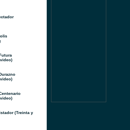
ectador
olis
M
Futura
video)
Durazno
video)
Centenario
video)
stador (Treinta y