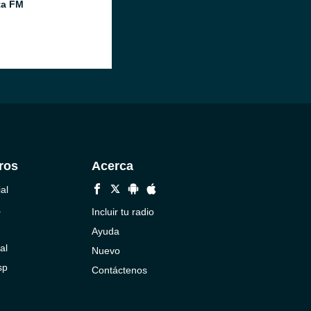
ta FM
ros
Acerca
al
a
Incluir tu radio
Ayuda
al
Nuevo
sp
Contáctenos