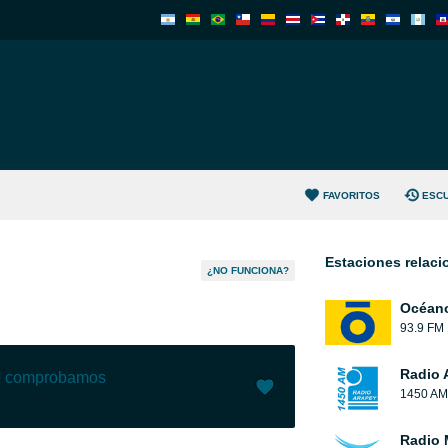
FAVORITOS
ESC
Estaciones relac
¿NO FUNCIONA?
Océan
93.9 FM
Radio 
lo comprobamos
1450 AM
Me gusta (
0
)
(
0
)
Radio 