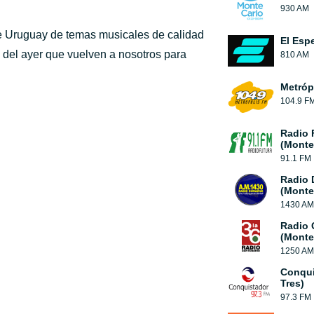
930 AM
de Uruguay de temas musicales de calidad
El Esp
s del ayer que vuelven a nosotros para
810 AM
Metróp
104.9 F
Radio 
(Monte
91.1 FM
Radio 
(Monte
1430 AM
Radio 
(Monte
1250 AM
Conqui
Tres)
97.3 FM