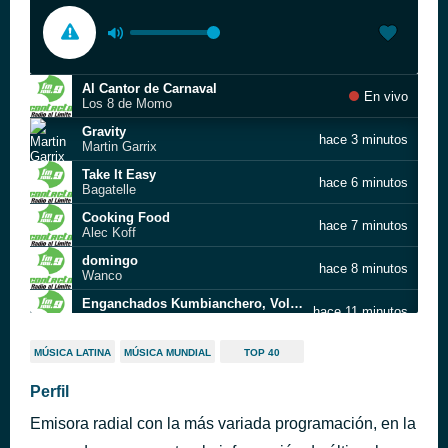
Al Cantor de Carnaval
En vivo
Los 8 de Momo
Gravity
hace 3 minutos
Martin Garrix
Take It Easy
hace 6 minutos
Bagatelle
Cooking Food
hace 7 minutos
Alec Koff
domingo
hace 8 minutos
Wanco
Enganchados Kumbianchero, Vol. 2
hace 11 minutos
El Kumbianchero
Me estoy enamorando hoy de ti
hace 12 minutos
MÚSICA LATINA
MÚSICA MUNDIAL
TOP 40
El Kumbianchero
estaba aqui pensando
Perfil
hace 12 minutos
WANCO
Emisora radial con la más variada programación, en la
Sexy
hace 12 minutos
Los Palmeras