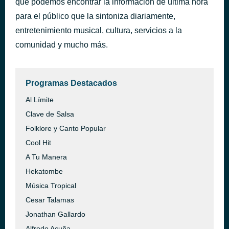
que podemos encontrar la información de última hora
Historia De Un Taxi
para el público que la sintoniza diariamente,
hace 13 minutos
Estrellas de la Academia
entretenimiento musical, cultura, servicios a la
comunidad y mucho más.
Programas Destacados
Al Límite
Clave de Salsa
Folklore y Canto Popular
Cool Hit
A Tu Manera
Hekatombe
Música Tropical
Cesar Talamas
Jonathan Gallardo
Alfredo Acuña