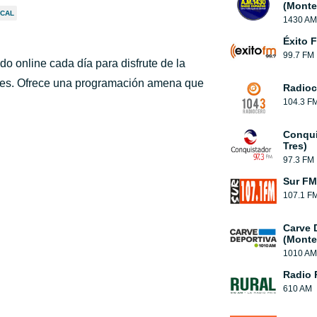
(Monte
OCAL
1430 AM
Éxito 
99.7 FM
o online cada día para disfrute de la
ones. Ofrece una programación amena que
Radioc
104.3 F
Conqui
Tres)
97.3 FM
Sur FM
107.1 F
Carve 
(Monte
1010 AM
Radio 
610 AM