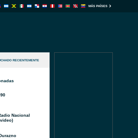
MÁS PAÍSES
UCHADO RECIENTEMENTE
ionadas
890
Radio Nacional
video)
Durazno