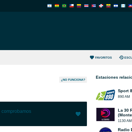
FAVORITOS
ESC
Estaciones relac
¿NO FUNCIONA?
Sport 
890 AM
La 30 
lo comprobamos
(Monte
1130 AM
Me gusta (
4
)
(
0
)
Radio 