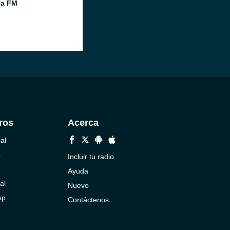
ta FM
ros
Acerca
al
a
Incluir tu radio
Ayuda
al
Nuevo
sp
Contáctenos