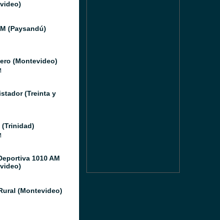
video)
FM (Paysandú)
ero (Montevideo)
M
stador (Treinta y
 (Trinidad)
M
Deportiva 1010 AM
video)
Rural (Montevideo)