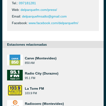
Tel.:
097181281
Web:
delparquefm.com/press/
Email:
delparquefmsalto@gmail.com
Facebook:
www.facebook.com/delparquefm/
Estaciones relacionadas
Carve (Montevideo)
850 AM
Radio City (Durazno)
95.1 FM
La Torre FM
103.9 FM
Radiocero (Montevideo)