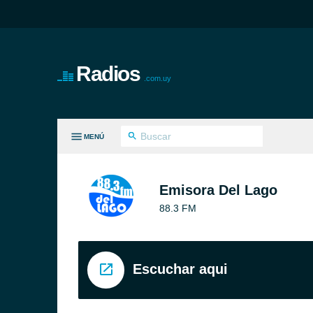
Radios
.com.uy
MENÚ
S GÉNEROS
Emisora Del Lago
88.3 FM
Escuchar aqui