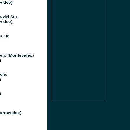
video)
a del Sur
video)
os FM
ero (Montevideo)
M
olis
M
i
Montevideo)