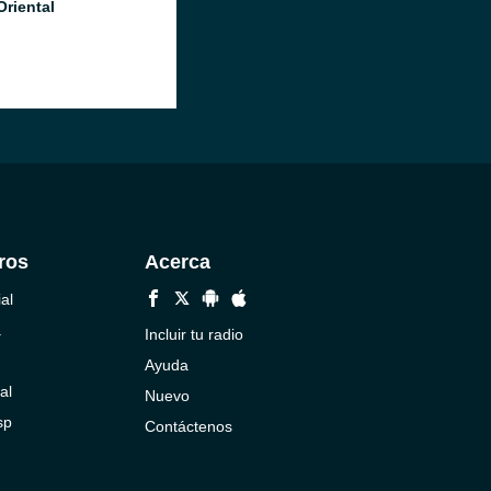
Oriental
ros
Acerca
al
a
Incluir tu radio
Ayuda
al
Nuevo
sp
Contáctenos