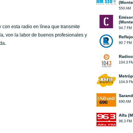
(Monte
550 AM
Emisor
(Monte
 con esta radio en línea que transmite
94.7 FM
da, von la labor de buenos profesionales y
Reflej
da.
90.7 FM
Radioc
104.3 F
Metróp
104.9 F
Sarand
690 AM
Alfa (
96.3 FM