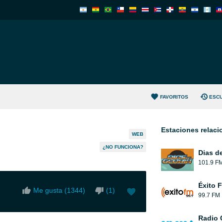
FAVORITOS
ESC
Estaciones relac
WEB
¿NO FUNCIONA?
Dias de
101.9 F
Éxito 
Me gusta (
1344
)
(
1
)
99.7 FM
Radio 