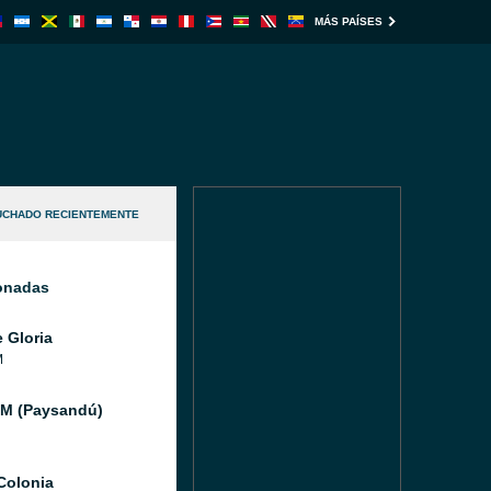
MÁS PAÍSES
UCHADO RECIENTEMENTE
ionadas
 Gloria
M
FM (Paysandú)
Colonia