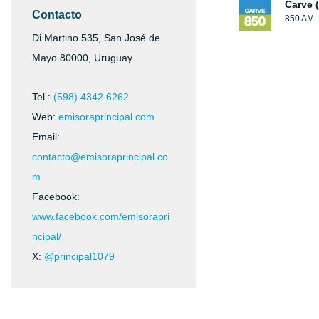
Carve 
Contacto
850 AM
Di Martino 535, San José de
Mayo 80000, Uruguay
Tel.:
(598) 4342 6262
Web:
emisoraprincipal.com
Email:
contacto@emisoraprincipal.co
m
Facebook:
www.facebook.com/emisorapri
ncipal/
X:
@principal1079