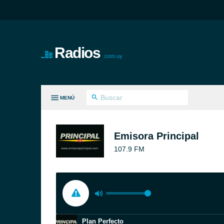
Radios
.com.uy
MENÚ
S GÉNEROS
Emisora Principal
107.9 FM
Plan Perfecto