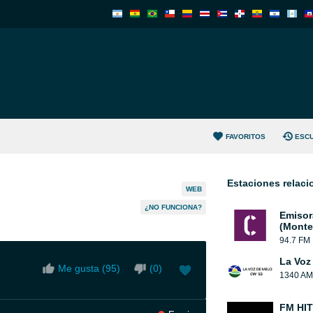
FAVORITOS
ESC
Estaciones relac
WEB
¿NO FUNCIONA?
Emisor
(Monte
94.7 FM
La Voz
Me gusta (
95
)
(
0
)
1340 AM
FM HIT