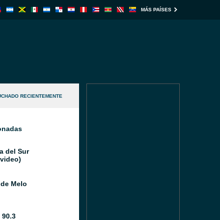
MÁS PAÍSES
UCHADO RECIENTEMENTE
ionadas
a del Sur
video)
 de Melo
 90.3