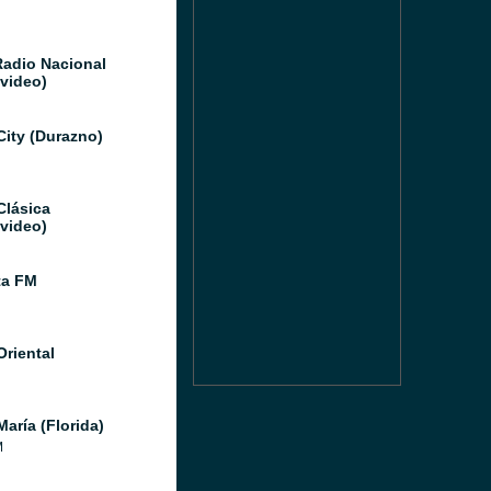
Radio Nacional
video)
City (Durazno)
Clásica
video)
ta FM
Oriental
aría (Florida)
M