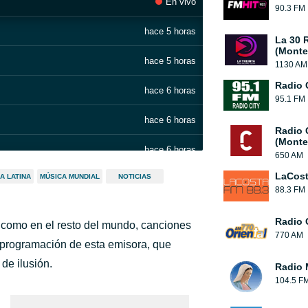
En vivo
90.3 FM
hace 5 horas
La 30 
(Monte
hace 5 horas
1130 AM
Radio 
hace 6 horas
95.1 FM
hace 6 horas
Radio 
(Monte
hace 6 horas
650 AM
LaCos
A LATINA
MÚSICA MUNDIAL
NOTICIAS
hace 6 horas
88.3 FM
hace 6 horas
Radio 
 como en el resto del mundo, canciones
770 AM
hace 6 horas
a programación de esta emisora, que
de ilusión.
Radio M
hace 6 horas
104.5 F