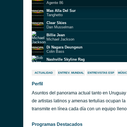
Agente 86
Mas Alla Del Sur
Tanghetto
Clear Skies
Dan Musselman
Billie Jean
Michael Jackson
Di Nagara Deungeun
Colin Bass
Nashville Skyline Rag
Bob Dylan
Thriller - Single Version
ACTUALIDAD
ENTREV. MUNDIAL
ENTREVISTAS ESP
MÚSIC
Michael Jackson
Perfil
You Got It
Roy Orbison
Asuntos del panorama actual tanto en Uruguay
Footloose
Kenny Loggins
de artistas latinos y amenas tertulias ocupan l
ntevideo)
Gotta Go Home - Club Mix
transmite en línea cada día con un equipo lleno 
Boney M.
Programas Destacados