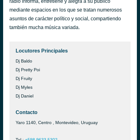
radio informa, entretiene y alegra a su público
- SELOS - SHAIRA
mediante espacios en los que se tratan numerosos
hace 2 horas
SELOS
asuntos de carácter político y social, compartiendo
también mucha música variada.
Locutores Principales
Dj Baldo
Dj Pretty Poi
Dj Fruity
Dj Myles
Dj Daniel
Contacto
Yaro 1140, Centro , Montevideo, Uruguay
Tel.:
+598 9633 5302