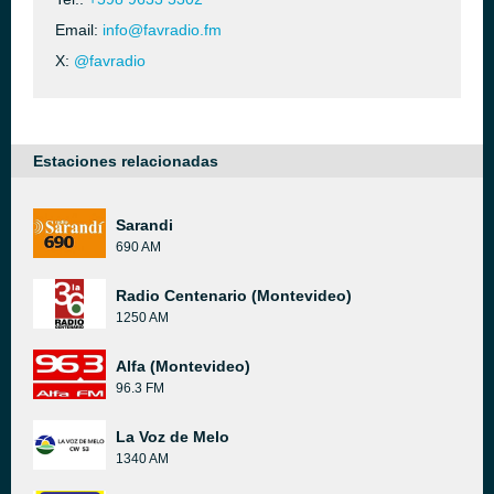
Email:
info@favradio.fm
X:
@favradio
Estaciones relacionadas
Sarandi
690 AM
Radio Centenario (Montevideo)
1250 AM
Alfa (Montevideo)
96.3 FM
La Voz de Melo
1340 AM