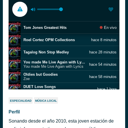
Tom Jones Greatest Hits
En vivo
Roel Cortez OPM Collections
hace 8 minutos
Tagalog Non Stop Medley
hace 28 minutos
You made Me Live Again with Lyrics
hace 54 minutos
You made Me Live Again with Lyrics
Oldies but Goodies
hace 58 minutos
Zoe
DUET Love Songs
hace 1 hora
Sunday
HANDUMANAN SA USA KA AWIT
hace 1 hora
ESPECIALIDAD
MÚSICA LOCAL
Self Control
Perfil
hace 2 horas
Laura Branigan
Sonando desde el año 2010, esta joven estación de
bagon masakit na kanta
hace 2 horas
bagon masakit na kanta