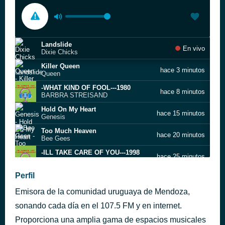
Landslide
En vivo
Dixie Chicks
Killer Queen
hace 3 minutos
Queen
-WHAT KIND OF FOOL---1980
hace 8 minutos
BARBRA STREISAND
Hold On My Heart
hace 15 minutos
Genesis
Too Much Heaven
hace 20 minutos
Bee Gees
-ILL TAKE CARE OF YOU---1998
hace 25 minutos
THE CHICKS
Sweet Dreams
Perfil
hace 30 minutos
Eurythmics
Emisora de la comunidad uruguaya de Mendoza,
-MY HEART WILL GO ON---1997
hace 35 minutos
CELINE DION
sonando cada día en el 107.5 FM y en internet.
True
Proporciona una amplia gama de espacios musicales
hace 39 minutos
Spandau Ballet