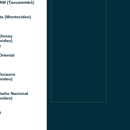
 AM (Tacuarembó)
ata (Montevideo)
Disney
video)
M
Oriental
Durazno
video)
Radio Nacional
video)
i