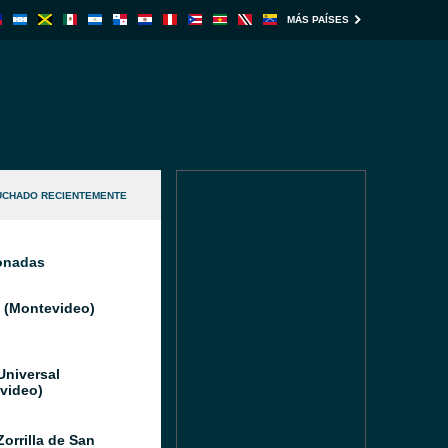
MÁS PAÍSES
UCHADO RECIENTEMENTE
ionadas
l (Montevideo)
Universal
video)
orrilla de San