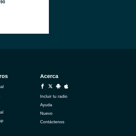
890
ros
Acerca
al
a
Incluir tu radio
Ayuda
al
Nuevo
sp
Contáctenos