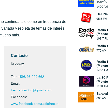
Martín
1400 AM
Del Pl
95.5 FM
ne continua, así como en frecuencia de
ariada y repleta de temas de interés,
Radio 
(Monte
y mucho más.
103.7 F
Radio 
770 AM
Contacto
Radio 
Uruguay
(Monte
1430 AM
Tel.:
+598 96 229 662
La 30 
(Monte
Email:
1130 AM
frecuencia808@gmail.com
Sarand
Facebook:
690 AM
www.facebook.com/radiofrecue