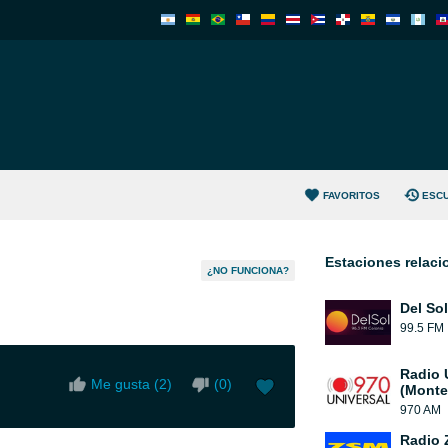
FAVORITOS
ESC
Estaciones relac
¿NO FUNCIONA?
Del So
99.5 FM
Radio 
Me gusta (
2
)
(
0
)
(Monte
970 AM
Radio Z