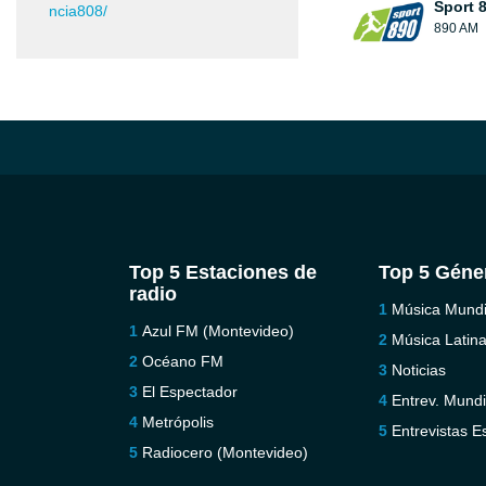
Sport 
ncia808/
890 AM
Top 5 Estaciones de
Top 5 Géne
radio
Música Mundi
Azul FM (Montevideo)
Música Latin
Océano FM
Noticias
El Espectador
Entrev. Mundi
Metrópolis
Entrevistas E
Radiocero (Montevideo)