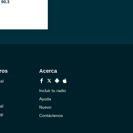
 90.3
ros
Acerca
al
a
Incluir tu radio
Ayuda
al
Nuevo
sp
Contáctenos