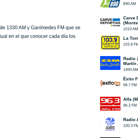
890 AM
Carve 
(Monte
ivo de 1330 AM y Ganímedes FM que se
1010 AM
tual en el que conocer cada día los
La Tor
103.9 F
Radio Z
Martín
1400 AM
Éxito 
99.7 FM
Alfa (
96.3 FM
Radio 
100.3 F