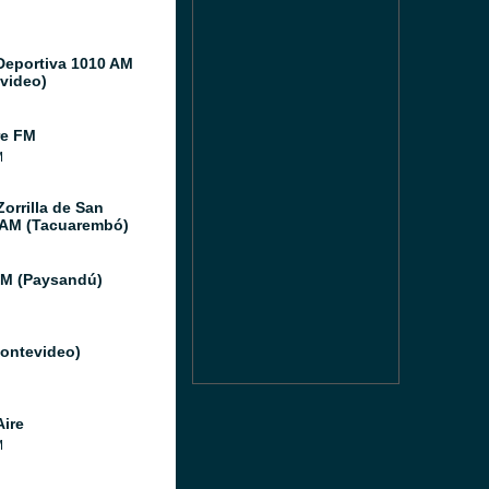
Deportiva 1010 AM
video)
re FM
M
orrilla de San
 AM (Tacuarembó)
FM (Paysandú)
Montevideo)
Aire
M