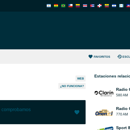
FAVORITOS
ESC
Estaciones relac
WEB
¿NO FUNCIONA?
Radio 
580 AM
Radio 
lo comprobamos
770 AM
Me gusta (
0
)
(
0
)
Sport 