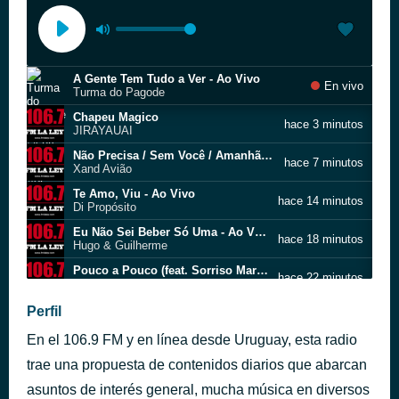
A Gente Tem Tudo a Ver - Ao Vivo
En vivo
Turma do Pagode
Chapeu Magico
hace 3 minutos
JIRAYAUAI
Não Precisa / Sem Você / Amanhã Talvez - Ao Vivo
hace 7 minutos
Xand Avião
Te Amo, Viu - Ao Vivo
hace 14 minutos
Di Propósito
Eu Não Sei Beber Só Uma - Ao Vivo
hace 18 minutos
Hugo & Guilherme
Pouco a Pouco (feat. Sorriso Maroto) - Ao Vivo
hace 22 minutos
Dilsinho
Sobrenatural / Eu Nunca Amei Assim - Ao Vivo
Perfil
hace 26 minutos
Turma do Pagode
En el 106.9 FM y en línea desde Uruguay, esta radio
Vaqueiro Apaixonado
hace 26 minutos
AgroPlay
trae una propuesta de contenidos diarios que abarcan
Radar - Ao Vivo
asuntos de interés general, mucha música en diversos
hace 30 minutos
Abel e Benício