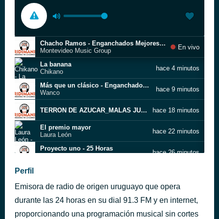
Chacho Ramos - Enganchados Mejores Temas
En vivo
Montevideo Music Group
La banana
hace 4 minutos
Chikano
Más que un clásico - Enganchados 2017
hace 9 minutos
Wanco
TERRON DE AZUCAR_MALAS JUNTAS
hace 18 minutos
El premio mayor
hace 22 minutos
Laura León
Proyecto uno - 25 Horas
hace 26 minutos
Juan Luis Guerra y 4.40
ATRAPADO EN TUS REDES - FEDE ROJAS
Perfil
hace 32 minutos
Fede Rojas
Emisora de radio de origen uruguayo que opera
Te has quedado sola
hace 36 minutos
Sol Guajiro
durante las 24 horas en su dial 91.3 FM y en internet,
SINVERGÜENZA. Anabela y Banda Libre FT Diamante II. #lonuevo #cumbia #sinverguenza #2024
proporcionando una programación musical sin cortes
hace 40 minutos
Anabela y Banda Libre ⚘