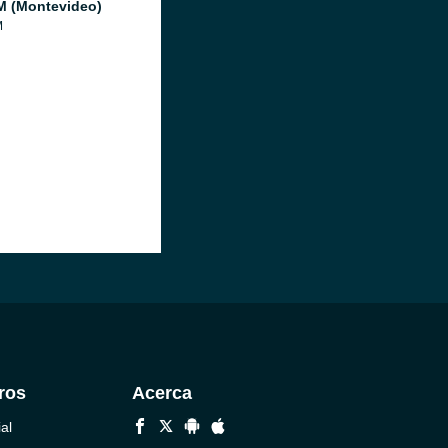
M (Montevideo)
M
ros
Acerca
al