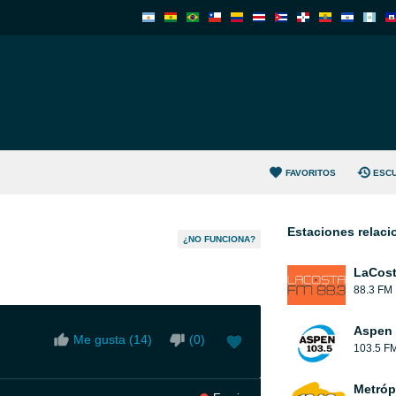
FAVORITOS
ESC
Estaciones relac
¿NO FUNCIONA?
LaCos
88.3 FM
Aspen 
Me gusta (
14
)
(
0
)
103.5 F
Metróp