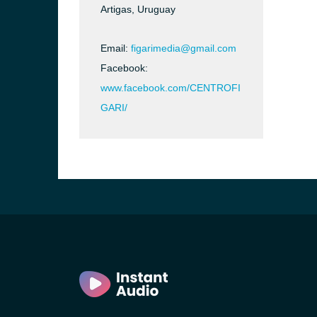
Artigas, Uruguay
Email:
figarimedia@gmail.com
Facebook:
www.facebook.com/CENTROFI
ideo)
GARI/
o)