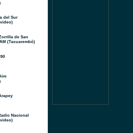
M
a del Sur
video)
orrilla de San
 AM (Tacuarembó)
890
Aire
M
Arapey
Radio Nacional
video)