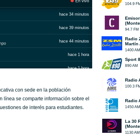
En vivo
104.9 F
hace 34 minutos
Emisor
(Monte
hace 39 minutos
94.7 FM
Radio Z
hace 44 minutos
mpo
Martín
1400 AM
hace 1 hora
Sport 
890 AM
hace 1 hora
Radio 
hace 1 hora
100.3 F
ucativa con sede en la población
hace 1 hora
n línea se comparte información sobre el
Radio 
cuestiones de interés para estudiantes.
1450 AM
hace 2 horas
'
La 30 
hace 2 horas
(Monte
1130 AM