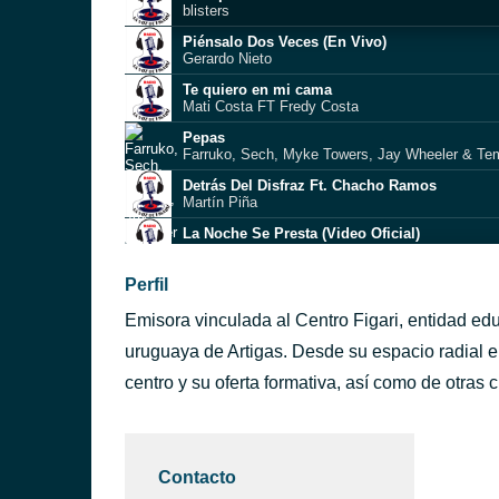
blisters
Piénsalo Dos Veces (En Vivo)
Gerardo Nieto
Te quiero en mi cama
Mati Costa FT Fredy Costa
Pepas
Farruko, Sech, Myke Towers, Jay Wheeler & Te
Detrás Del Disfraz Ft. Chacho Ramos
Martín Piña
La Noche Se Presta (Video Oficial)
Martin Piña
Perfil
Háblale y Dile
Emisora vinculada al Centro Figari, entidad ed
ELECTRO MIX 2018
uruguaya de Artigas. Desde su espacio radial e
copia
centro y su oferta formativa, así como de otras 
Agustín Casanova Tour 2024 'La quiero conocerte
ntevideo)
2 Times
Ann Lee
Contacto