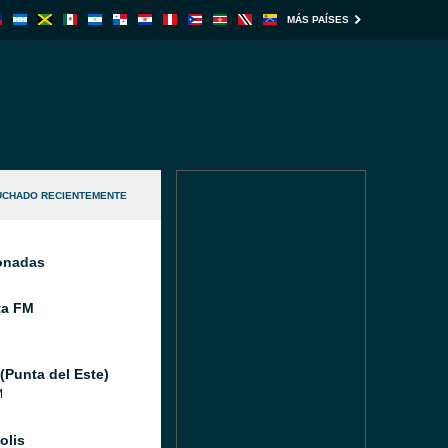
MÁS PAÍSES
UCHADO RECIENTEMENTE
ionadas
ta FM
(Punta del Este)
M
olis