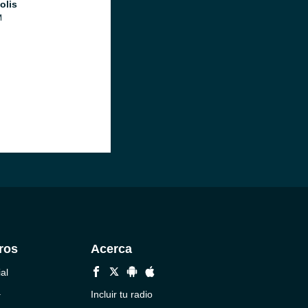
olis
M
ros
Acerca
al
a
Incluir tu radio