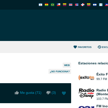
FAVORITOS
ESC
Estaciones relac
WEB
¿NO FUNCIONA?
Éxito 
99.7 FM
Radio 
Me gusta (
71
)
(
3
)
(Monte
103.7 F
FM Ino