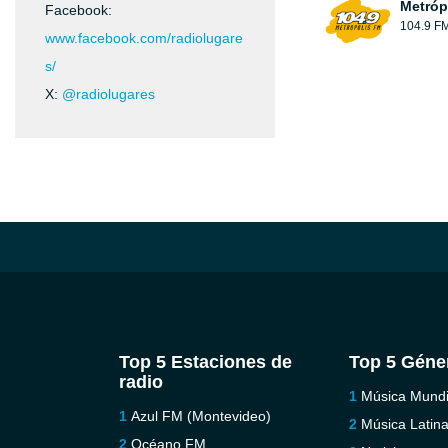
Metróp
Facebook:
104.9 F
www.facebook.com/radiolugare
s/
X:
@radiolugares
Top 5 Estaciones de
Top 5 Géne
radio
Música Mundi
Azul FM (Montevideo)
Música Latin
Océano FM