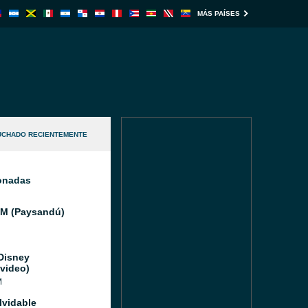
MÁS PAÍSES
UCHADO RECIENTEMENTE
ionadas
FM (Paysandú)
Disney
video)
M
lvidable