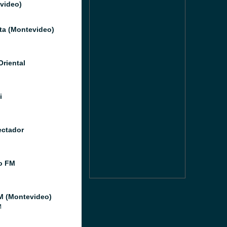
video)
ata (Montevideo)
Oriental
i
ectador
o FM
M (Montevideo)
M