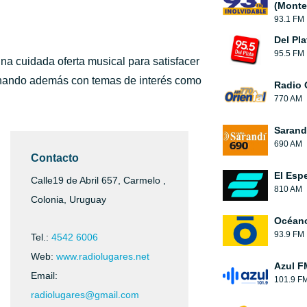
(Monte
93.1 FM
Del Pl
95.5 FM
una cuidada oferta musical para satisfacer
ernando además con temas de interés como
Radio 
770 AM
Sarand
690 AM
Contacto
El Esp
Calle19 de Abril 657, Carmelo ,
810 AM
Colonia, Uruguay
Océan
93.9 FM
Tel.:
4542 6006
Web:
www.radiolugares.net
Azul F
Email:
101.9 F
radiolugares@gmail.com