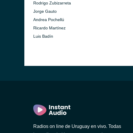
Rodrigo Zubizarreta
Jorge Gauto
Andrea Pochellú
Ricardo Martínez
Luis Badín
ideo)
o)
Radios on line de Uruguay en vivo. Todas