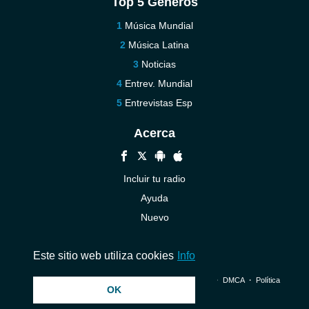
Top 5 Géneros
Música Mundial
Música Latina
Noticias
Entrev. Mundial
Entrevistas Esp
Acerca
Incluir tu radio
Ayuda
Nuevo
Contáctenos
Este sitio web utiliza cookies
Info
© 2026 InstantAudio. Reservados todos los derechos. ・
DMCA
・
Política
OK
de privacidad