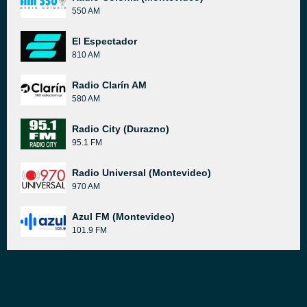
550 AM
El Espectador
810 AM
Radio Clarín AM
580 AM
Radio City (Durazno)
95.1 FM
Radio Universal (Montevideo)
970 AM
Azul FM (Montevideo)
101.9 FM