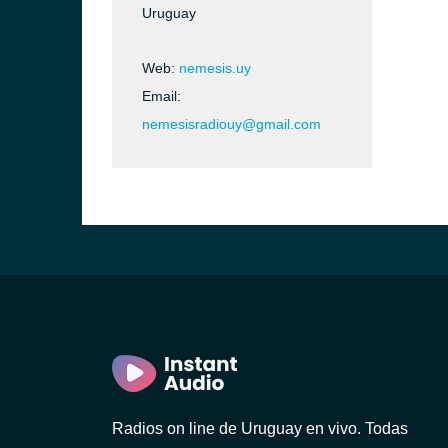
Uruguay
Web:
nemesis.uy
Email:
nemesisradiouy@gmail.com
ideo)
o)
Radios on line de Uruguay en vivo. Todas