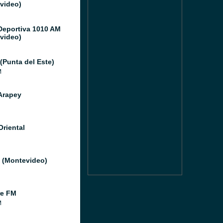
video)
Deportiva 1010 AM
video)
(Punta del Este)
M
Arapey
Oriental
l (Montevideo)
re FM
M