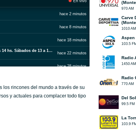
En vivo
(Monte
970 AM
hace 2 minutos
Carve 
(Monte
hace 8 minutos
1010 AM
Aspen 
hace 18 minutos
103.5 F
La Radio Del Fin Del Mundo . Lunes a Viernes 14 hs. Sábados de 13 a 16 hs.
hace 22 minutos
Radio 
1450 AM
hace 28 minutos
Radio 
hace 33 minutos
770 AM
 los rincones del mundo a través de su
hace 41 minutos
ersos y actuales para complacer todo tipo
Del So
99.5 FM
hace 44 minutos
La Tor
hace 48 minutos
103.9 F