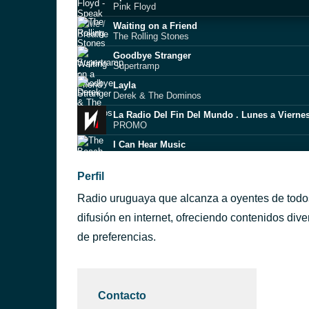
Pink Floyd
Waiting on a Friend
The Rolling Stones
Goodbye Stranger
Supertramp
Layla
Derek & The Dominos
PROMO
I Can Hear Music
The Beach Boys
Monday, Monday
Perfil
The Mamas & the Papas
Radio uruguaya que alcanza a oyentes de todos
She Came in Through the Bathroom Window
Joe Cocker
difusión en internet, ofreciendo contenidos div
Groovin’
de preferencias.
The Rascals
ntevideo)
San Franciscan Nights
The Animals
Contacto