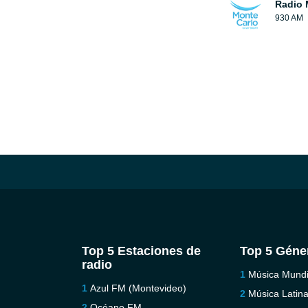
Radio 
930 AM
Top 5 Estaciones de
Top 5 Géne
radio
Música Mundi
Azul FM (Montevideo)
Música Latin
Océano FM