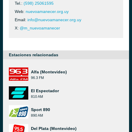
Tel.:
(598) 25061595
Web:
nuevoamanecer.org.uy
Email:
info@nuevoamanecer.org.uy
X:
@m_nuevoamanecer
Estaciones relacionadas
Alfa (Montevideo)
96.3 FM
El Espectador
810 AM
Sport 890
890 AM
Del Plata (Montevideo)