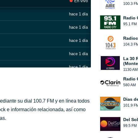
En vivo
100.3 F
hace 1 día
Radio 
95.1 FM
hace 1 día
Radioc
hace 1 día
104.3 F
hace 1 día
La 30 
(Monte
hace 1 día
1130 AM
Radio 
hace 1 día
580 AM
hace 1 día
Dias de
diante su dial 100.7 FM y en línea todos
101.9 F
hace 1 día
ock e información relacionada, así como
as.
Del So
hace 1 día
99.5 FM