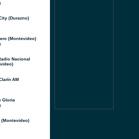
M
City (Durazno)
ero (Montevideo)
M
Radio Nacional
video)
Clarín AM
 Gloria
M
l (Montevideo)