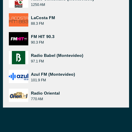
1250 AM
LaCosta FM
88.3 FM
FM HIT 90.3
90.3 FM
Radio Babel (Montevideo)
97.1 FM
Azul FM (Montevideo)
101.9 FM
Radio Oriental
770 AM