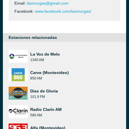
Email:
lasmurgas@gmail.com
Facebook:
www.facebook.com/lasmurgas/
Estaciones relacionadas
La Voz de Melo
1340 AM
Carve (Montevideo)
850 AM
Dias de Gloria
101.9 FM
Radio Clarín AM
580 AM
Alfa (Montevideo)