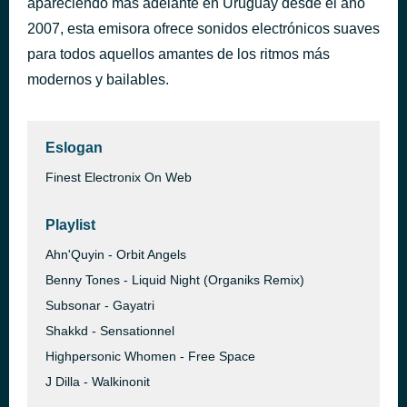
apareciendo más adelante en Uruguay desde el año
Qualquer coisa folk
2007, esta emisora ofrece sonidos electrónicos suaves
hace 1 hora
D-Echo Project
para todos aquellos amantes de los ritmos más
modernos y bailables.
Eslogan
Finest Electronix On Web
Playlist
Ahn'Quyin - Orbit Angels
Benny Tones - Liquid Night (Organiks Remix)
Subsonar - Gayatri
Shakkd - Sensationnel
Highpersonic Whomen - Free Space
J Dilla - Walkinonit