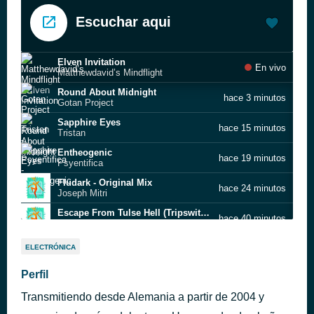
Escuchar aqui
Elven Invitation
En vivo
Matthewdavid’s Mindflight
Round About Midnight
hace 3 minutos
Gotan Project
Sapphire Eyes
hace 15 minutos
Tristan
Entheogenic
hace 19 minutos
Psyentifica
Fludark - Original Mix
hace 24 minutos
Joseph Mitri
Escape From Tulse Hell (Tripswitch remix)
hace 40 minutos
Ott
Fly High
hace 49 minutos
ELECTRÓNICA
Space Buddha
Mono
Perfil
hace 54 minutos
State Azure
Transmitiendo desde Alemania a partir de 2004 y
Peaceful World
hace 59 minutos
Nikos Diamantopoulos