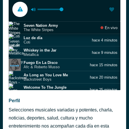
Seven Nation Army
En vivo
The White Stripes
Luz de día
hace 4 minutos
Coti
Whiskey in the Jar
hace 9 minutos
Metallica
Fuego En La Disco
hace 15 minutos
Afc & Roberto Musso
As Long as You Love Me
hace 20 minutos
Backstreet Boys
Welcome To The Jungle
hace 25 minutos
Guns N' Roses
Mama Lover
Perfil
hace 31 minutos
SEREBRO
Selecciones musicales variadas y potentes, charla,
Just You and I
hace 36 minutos
Tom Walker
noticias, deportes, salud, cultura y mucho
La Tóxica
entretenimiento nos acompañan cada día en esta
hace 42 minutos
Farruko