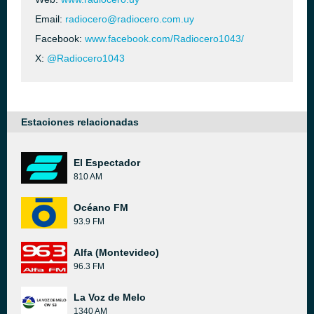
Email:
radiocero@radiocero.com.uy
Facebook:
www.facebook.com/Radiocero1043/
X:
@Radiocero1043
Estaciones relacionadas
El Espectador
810 AM
Océano FM
93.9 FM
Alfa (Montevideo)
96.3 FM
La Voz de Melo
1340 AM