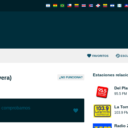
FAVORITOS
ESC
Estaciones relac
vera)
¿NO FUNCIONA?
Del Pl
95.5 FM
La Tor
lo comprobamos
103.9 F
Me gusta (
58
)
(
1
)
Radio Z