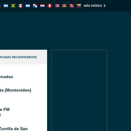
MÁS PAÍSES
UCHADO RECIENTEMENTE
ionadas
ata (Montevideo)
re FM
M
orrilla de San