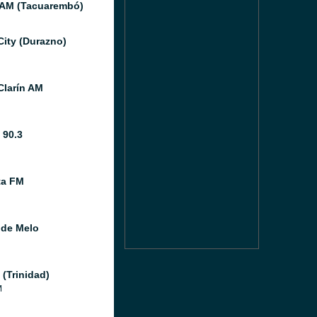
 AM (Tacuarembó)
City (Durazno)
Clarín AM
 90.3
ta FM
 de Melo
 (Trinidad)
M