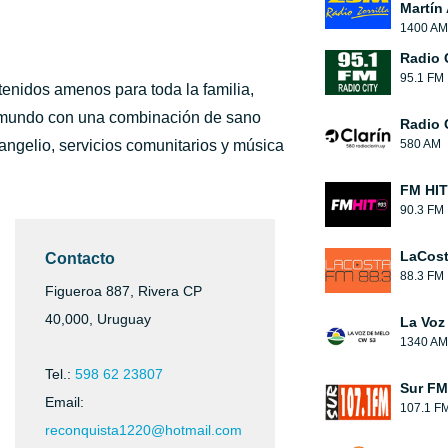
Martín
1400 AM
Radio 
95.1 FM
enidos amenos para toda la familia,
l mundo con una combinación de sano
Radio 
ngelio, servicios comunitarios y música
580 AM
FM HIT
90.3 FM
LaCos
Contacto
88.3 FM
Figueroa 887, Rivera CP
40,000, Uruguay
La Voz
1340 AM
Tel.:
598 62 23807
Sur FM
Email:
107.1 F
reconquista1220@hotmail.com