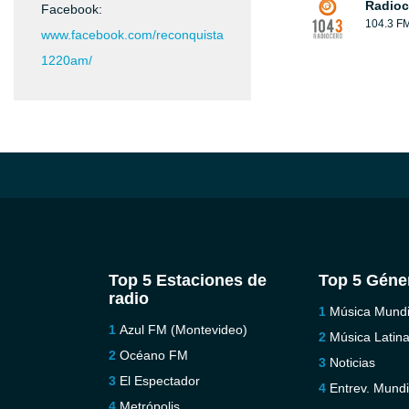
Radioc
Facebook:
104.3 F
www.facebook.com/reconquista
1220am/
Top 5 Estaciones de
Top 5 Géne
radio
Música Mundi
Azul FM (Montevideo)
Música Latin
Océano FM
Noticias
El Espectador
Entrev. Mundi
Metrópolis