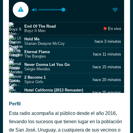
End Of The Road
En vivo
Boyz II Men
Hold Me
hace 3 minutos
Starian Dwayne McCoy
Eternal Flame
hace 11 minutos
The Bangles
Never Gonna Let You Go
hace 15 minutos
Sérgio Mendes
2 Become 1
hace 20 minutos
Spice Girls
Hotel California (2013 Remaster)
hace 25 minutos
Eagles
Missing You
Perfil
hace 32 minutos
Chris de Burgh
Esta radio acompaña al público desde el año 2016,
Everything Counts
hace 37 minutos
Depeche Mode
llevando los sucesos que tienen lugar en la población
AUDIO LACTEOS PIPPOS
de San José, Uruguay, a cualquiera de sus vecinos o
hace 42 minutos
Desconocido