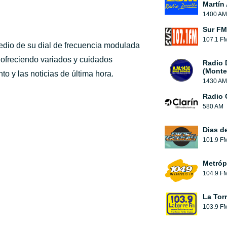
Martín
1400 AM
Sur FM
107.1 F
dio de su dial de frecuencia modulada
 ofreciendo variados y cuidados
Radio 
(Monte
o y las noticias de última hora.
1430 AM
Radio 
580 AM
Dias de
101.9 F
Metróp
104.9 F
La Tor
103.9 F