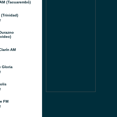
 AM (Tacuarembó)
 (Trinidad)
M
Durazno
video)
Clarín AM
 Gloria
M
olis
M
re FM
M