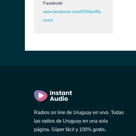
Facebook:
www.facebook.com/FMSanRa
mon/
ideo)
o)
Radios on line de Uruguay en vivo. Todas
las radios de Uruguay en una sola
página. Súper fácil y 100% gratis..