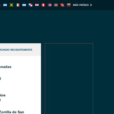
MÁS PAÍSES
UCHADO RECIENTEMENTE
ionadas
i
Aire
M
orrilla de San