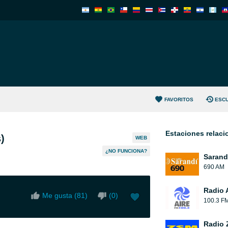
FAVORITOS
ESC
Estaciones relac
)
WEB
¿NO FUNCIONA?
Sarand
690 AM
Radio 
Me gusta (
81
)
(
0
)
100.3 F
Radio Z