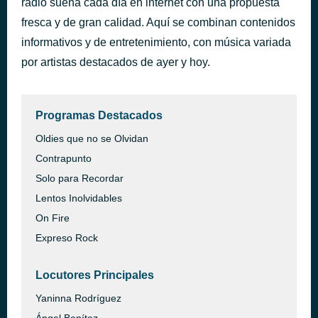
radio suena cada día en internet con una propuesta
Last Night a DJ saved my Life
fresca y de gran calidad. Aquí se combinan contenidos
hace 57 minutos
Indeep
informativos y de entretenimiento, con música variada
por artistas destacados de ayer y hoy.
Programas Destacados
Oldies que no se Olvidan
Contrapunto
Solo para Recordar
Lentos Inolvidables
On Fire
Expreso Rock
Locutores Principales
Yaninna Rodríguez