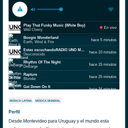
Play That Funky Music (White Boy)
En vivo
Wild Cherry
Boogie Wonderland
hace 5 minutos
Earth, Wind & Fire
Estas escuchandoRADIO UNO MONTEVIDEO s
hace 10 minutos
Desconocido
Rhythm Of The Night
hace 15 minutos
DeBarge
Rapture
hace 25 minutos
Blondie
Get Down On It
hace 34 minutos
Kool & The Gang
Shake Your Groove Thing
hace 39 minutos
MÚSICA LATINA
MÚSICA MUNDIAL
Peaches & Herb
Boogie Nights
Perfil
hace 43 minutos
Heatwave
Desde Montevideo para Uruguay y el mundo esta
Que Sera Mi Vida
hace 52 minutos
Gibson Brothers