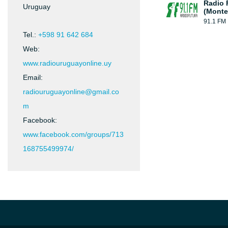
Radio 
Uruguay
(Monte
91.1 FM
Tel.:
+598 91 642 684
Web:
www.radiouruguayonline.uy
Email:
radiouruguayonline@gmail.co
m
Facebook:
www.facebook.com/groups/713
168755499974/