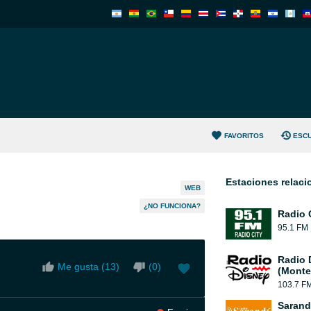
FAVORITOS
ESC
Estaciones relac
WEB
¿NO FUNCIONA?
Radio 
95.1 FM
Radio 
Me gusta (
13
)
(
0
)
(Monte
103.7 F
Sarand