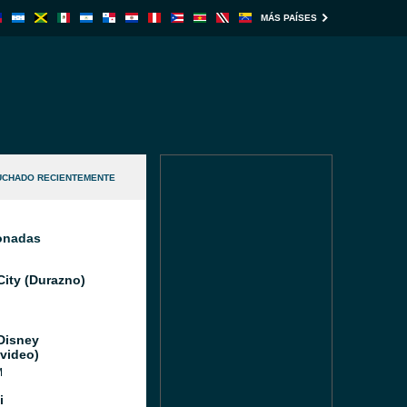
MÁS PAÍSES
UCHADO RECIENTEMENTE
ionadas
City (Durazno)
Disney
video)
M
i