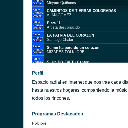
Miryam Quiñones
CAMINITOS DE TIERRAS COLORADAS
ALAN GOMEZ
Pista 11
Artista desconocido
LA PATRIA DEL CORAZÓN
Santiago Chalar
Se me ha perdido un corazón
MIZARES FOLKLORE
Si Un Día Fui Tu Cantor
La canción del linyera
Perfil
Daniel Melingo
Espacio radial en internet que nos trae cada d
Pilcomayeño
Chaqueño Palavecino
hasta nuestros hogares, compartiendo la música
DESAGRADECIDO
todos los rincones.
ALAN GOMEZ
ntevideo)
Ranchera Vieja
JORGE CENTENO 05
Programas Destacados
Folclore