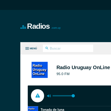
Radios
.com.uy
MENÚ
S GÉNEROS
Radio Uruguay OnLine
95.0 FM
Tonada de luna