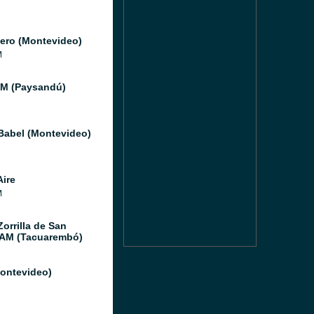
ero (Montevideo)
M
FM (Paysandú)
Babel (Montevideo)
Aire
M
orrilla de San
 AM (Tacuarembó)
Montevideo)