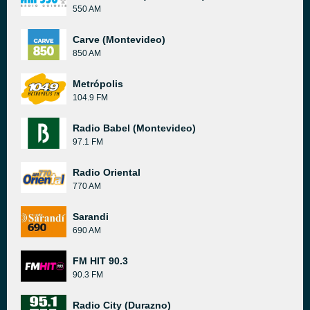
550 AM
Carve (Montevideo)
850 AM
Metrópolis
104.9 FM
Radio Babel (Montevideo)
97.1 FM
Radio Oriental
770 AM
Sarandi
690 AM
FM HIT 90.3
90.3 FM
Radio City (Durazno)