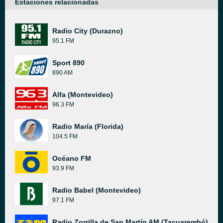
Estaciones relacionadas
Radio City (Durazno)
95.1 FM
Sport 890
890 AM
Alfa (Montevideo)
96.3 FM
Radio María (Florida)
104.5 FM
Océano FM
93.9 FM
Radio Babel (Montevideo)
97.1 FM
Radio Zorrilla de San Martín AM (Tacuarembó)